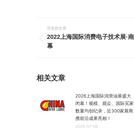
文
历史的文章
章
2022上海国际消费电子技术展·南京
历
幕
导
史
的
航
文
章：
相关文章
2026上海国际润滑油展盛大
闭幕！规模、观众、国际买家
数量均创纪录，近300家展商
携前沿成果亮相！
2026-07-06