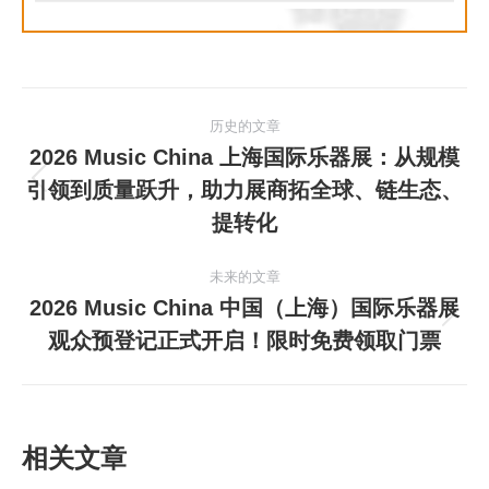
文
历史的文章
章
2026 Music China 上海国际乐器展：从规模
引领到质量跃升，助力展商拓全球、链生态、
历
导
史
提转化
航
的
文
未来的文章
章：
2026 Music China 中国（上海）国际乐器展
未
观众预登记正式开启！限时免费领取门票
来
的
文
章：
相关文章